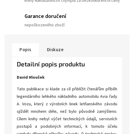
knihy Nakladatelství Olympia za bezkonkurenční ceny
Garance doručení
nepoškozeného zboží
Popis
Diskuze
Detailní popis produktu
David Hloušek
Tato publikace si klade za cíl přiblížit čtenářům příběh
legendárního lehkého nákladního automobilu Avia řady
A. Vozu, který z výrobních linek letňanského závodu
sjížděl mnohem déle, než bylo původně zamýšleno.
Cílem knihy nebyl výčet technických údajů, servisních
postupů a podobných informací, k tomuto účelu