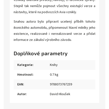
vznikaly dílenské příručky, návody, či technické zprávy.
Stejně tak nemůže pojmout všechny existující verze a
nástavby, které na podvozcích Avia vznikly.
Snahou autora bylo připravit ucelený příběh tohoto
ikonického automobilu, připomenout hlavní milníky jeho
existence, realizované i nerealizované verze a přidat
informace ze zákulisí výrobního závodu.
Doplňkové parametry
Kategorie
:
Knihy
Hmotnost
:
0.7 kg
EAN
:
9788073767259
Autor
:
David Hloušek