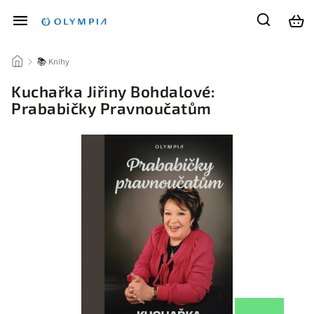
/
📚 Knihy
/
Kuchařka Jiřiny Bohdalové:
Prababičky Pravnoučatům