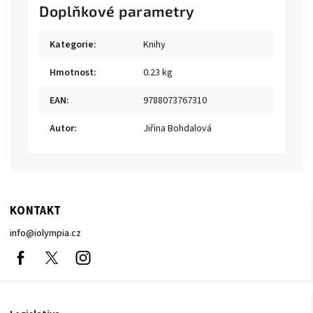
Doplňkové parametry
Kategorie
:
Knihy
Hmotnost
:
0.23 kg
EAN
:
9788073767310
Autor
:
Jiřina Bohdalová
KONTAKT
info
@
iolympia.cz
Facebook
nolympia61611
Instagram