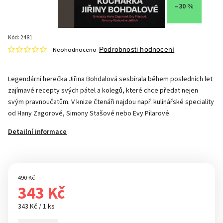
–30 %
Kód:
2481
Neohodnoceno
Podrobnosti hodnocení
Legendární herečka Jiřina Bohdalová sesbírala během posledních let
zajímavé recepty svých pátel a kolegů, které chce předat nejen
svým pravnoučatům. V knize čtenáři najdou např. kulinářské speciality
od Hany Zagorové, Simony Stašové nebo Evy Pilarové.
Detailní informace
490 Kč
343 Kč
343 Kč / 1 ks