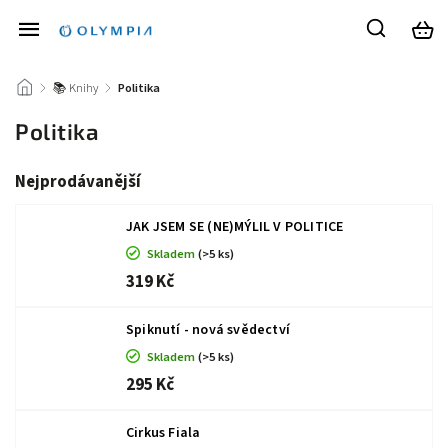
/
📚 Knihy
/
Politika
Politika
Nejprodávanější
JAK JSEM SE (NE)MÝLIL V POLITICE
Skladem
(>5 ks)
319 Kč
Spiknutí - nová svědectví
Skladem
(>5 ks)
295 Kč
Cirkus Fiala