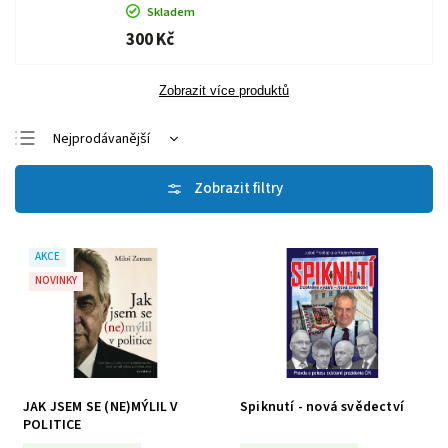
Skladem
300 Kč
Zobrazit více produktů
Nejprodávanější
Nejlevnější
Nejdražší
Abecedně
AKCE
NOVINKY
JAK JSEM SE (NE)MÝLIL V
Spiknutí - nová svědectví
POLITICE