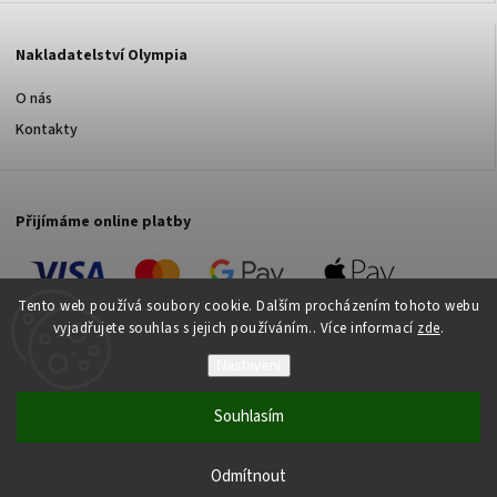
Nakladatelství Olympia
O nás
Kontakty
Přijímáme online platby
Tento web používá soubory cookie. Dalším procházením tohoto webu
vyjadřujete souhlas s jejich používáním.. Více informací
zde
.
Pokud nakoupíte knihy za 500 Kč a více, dopravu máte
Nastavení
Copyright 2026
Nakladatelství Olympia s.r.o.
. Všechna práva
od nás ZDARMA!
vyhrazena.
Souhlasím
Vytvořil
Shoptet
| Design
Shoptak.cz
Vytvořil Shoptet
Odmítnout