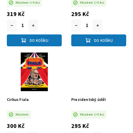
Skladem
(>5 ks)
Skladem
(>5 ks)
319 Kč
295 Kč
DO KOŠÍKU
DO KOŠÍKU
Cirkus Fiala
Prezidentský úděl
Skladem
Skladem
(>5 ks)
300 Kč
295 Kč