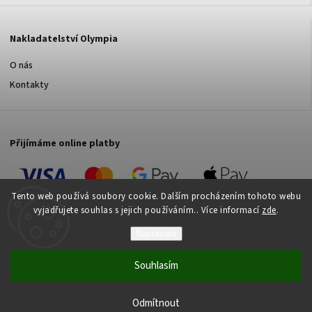
Nakladatelství Olympia
O nás
Kontakty
Přijímáme online platby
Tento web používá soubory cookie. Dalším procházením tohoto webu
vyjadřujete souhlas s jejich používáním.. Více informací
zde
.
Nastavení
Copyright 2026
Nakladatelství Olympia s.r.o.
. Všechna práva
vyhrazena.
Souhlasím
Vytvořil
Shoptet
| Design
Shoptak.cz
Pokud nakoupíte knihy za 500 Kč a více, dopravu máte
od nás ZDARMA!
Vytvořil Shoptet
Odmítnout