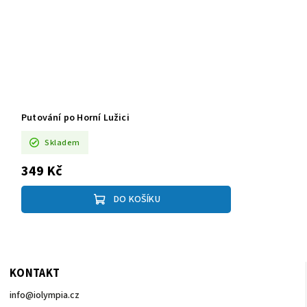
Putování po Horní Lužici
Skladem
349 Kč
DO KOŠÍKU
KONTAKT
info
@
iolympia.cz