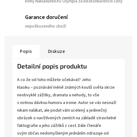
knihy Nakladatelství Olympia za bezkonkurenční ceny
Garance doručení
nepoškozeného zboží
Popis
Diskuze
Detailní popis produktu
A co že od toho můžete očekávat? Jeho
klasiku – poznávání méně známých koutů světa skrze
neobvyklé zážitky, dramata a nehody, to vše
s notnou dávkou humoru a ironie. Autor se vás nesnaží
nikam nalákat, ale podat vám ucelený a jedinečný
obrázek o navštívených zemích na základě stravitelné
faktografie a jeho zážitků z cest. Dále čtenáře
svým občas nedomyšleným jednáním odrazuje od