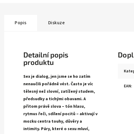
Popis
Diskuze
Detailní popis
Dopl
produktu
Kate
Sex je dialog, jen jsme se ho zatím
nenaučili pořádně vést. Často je víc
EAN
:
tělesný než slovní, zatížený studem,
předsudky a tichými obavami. A
přitom právě slova – tón hlasu,
rytmus řeči, sdílení pocitů – aktivují v
mozku centra touhy, důvěry a
intimity. Páry, které o sexu mluví,