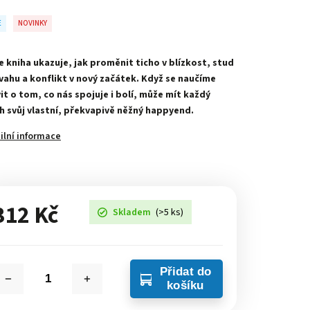
E
NOVINKY
e kniha ukazuje, jak proměnit ticho v blízkost, stud
vahu a konflikt v nový začátek. Když se naučíme
it o tom, co nás spojuje i bolí, může mít každý
h svůj vlastní, překvapivě něžný happyend.
ilní informace
312 Kč
Skladem
(>5 ks)
Přidat do
košíku