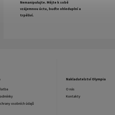
Nemanipulujte. Mějte k sobě
vzájemnou úctu, buďte ohleduplní a
trpěliví.
a
Nakladatelství Olympia
latba
O nás
podmínky
Kontakty
chrany osobních údajů