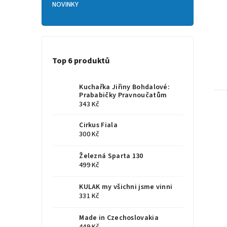
NOVINKY
Top 6 produktů
Kuchařka Jiřiny Bohdalové:
Prababičky Pravnoučatům
343 Kč
Cirkus Fiala
300 Kč
Železná Sparta 130
499 Kč
KULAK my všichni jsme vinni
331 Kč
Made in Czechoslovakia
449 Kč