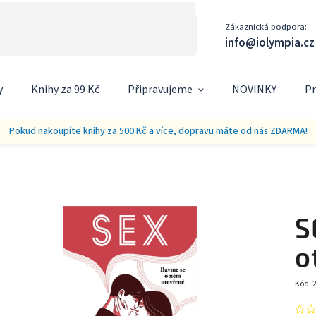
Zákaznická podpora:
info@iolympia.cz
y
Knihy za 99 Kč
Připravujeme
NOVINKY
Pr
Pokud nakoupíte knihy za 500 Kč a více, dopravu máte od nás ZDARMA!
S
o
Kód: