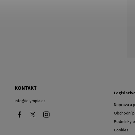
KONTAKT
Legislativ
info
@
iolympia.cz
Doprava a p
Facebook
nolympia61611
Instagram
Obchodní 
Podmínky o
Cookies