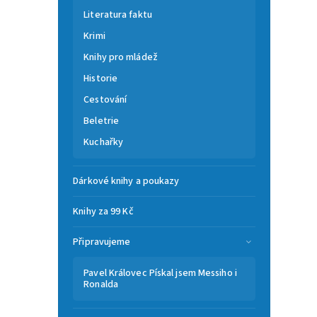
Literatura faktu
Krimi
Knihy pro mládež
Historie
Cestování
Beletrie
Kuchařky
Dárkové knihy a poukazy
Knihy za 99 Kč
Připravujeme
Pavel Královec Pískal jsem Messiho i
Ronalda