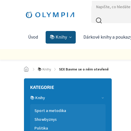
Úvod
📚 Knihy
Dárkové knihy a poukaz
/
📚 Knihy
/
SEX Bavme se o něm otevřeně
KATEGORIE
📚 Knihy
Sport a metodika
Showbyznys
Politika