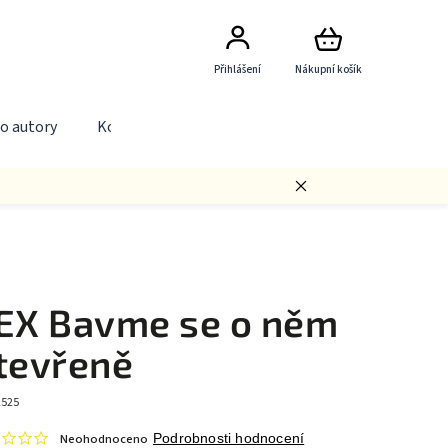
Přihlášení
Nákupní košík
o autory
Kontakty
EX Bavme se o něm
tevřeně
2525
Neohodnoceno
Podrobnosti hodnocení