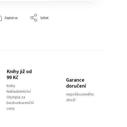
Zeptat se
Sdílet
Knihy již od
99 Kč
Garance
doručení
knihy
Nakladatelství
nepoškozeného
Olympia za
zboží
bezkonkurenční
ceny