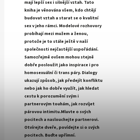
mají lepší sex i silnější vztah. Tato
kniha je věnována všem, kdo chtějí
budovat vztah a starat se o kvalitní
sex v jeho rámci. Modelové rozhovory
probíhají mezi mužem a ženou,
protože je to stále ještě v naší
společnosti nejčastější uspořádání.
Samozřejmě ovšem mohou stejně
dobře posloužit jako inspirace i pro
homosexuální či trans páry. Dialogy
ukazují způsob, jak předejít konfliktu
nebo jak ho dobře využít, jak hledat
cestu k porozumění svým i
partnerovým touhám, jak rozvíjet
párovou intimitu.Mluvte o svých
pocitech a naslouchejte partnerovi.
Otvírejte dveře, povídejte si o svých
pocitech. Buďte upřímní.