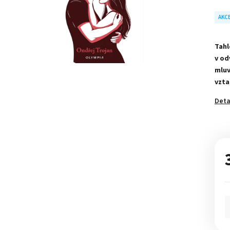
AKC
Tahl
v od
mluv
vzta
Deta