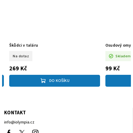
Škůdci v taláru
Osudový omyl
Na dotaz
Skladem
269 Kč
99 Kč
DO KOŠÍKU
KONTAKT
info
@
iolympia.cz
Facebook
nolympia61611
Instagram