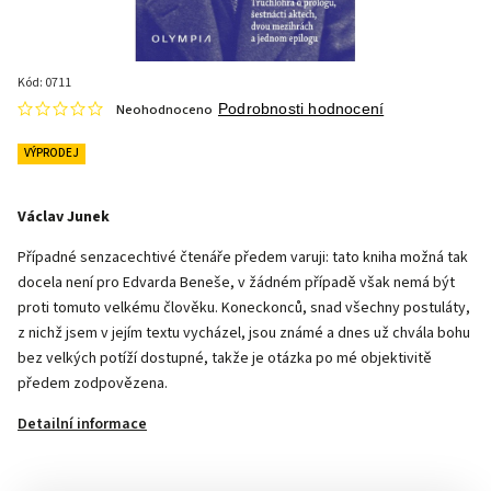
Kód:
0711
Neohodnoceno
Podrobnosti hodnocení
VÝPRODEJ
Václav Junek
Případné senzacechtivé čtenáře předem varuji: tato kniha možná tak
docela není pro Edvarda Beneše, v žádném případě však nemá být
proti tomuto velkému člověku. Koneckonců, snad všechny postuláty,
z nichž jsem v jejím textu vycházel, jsou známé a dnes už chvála bohu
bez velkých potíží dostupné, takže je otázka po mé objektivitě
předem zodpovězena.
Detailní informace