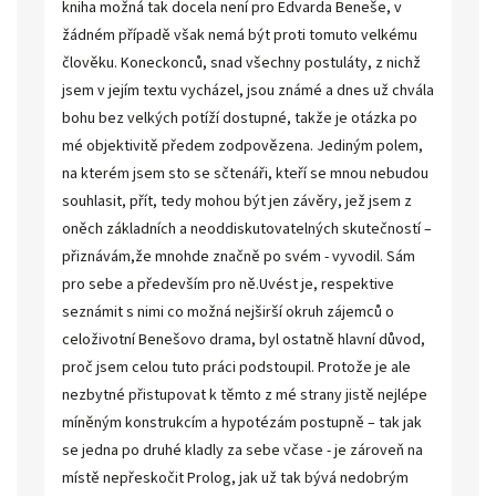
kniha možná tak docela není pro Edvarda Beneše, v
žádném případě však nemá být proti tomuto velkému
člověku. Koneckonců, snad všechny postuláty, z nichž
jsem v jejím textu vycházel, jsou známé a dnes už chvála
bohu bez velkých potíží dostupné, takže je otázka po
mé objektivitě předem zodpovězena. Jediným polem,
na kterém jsem sto se sčtenáři, kteří se mnou nebudou
souhlasit, přít, tedy mohou být jen závěry, jež jsem z
oněch základních a neoddiskutovatelných skutečností –
přiznávám,že mnohde značně po svém - vyvodil. Sám
pro sebe a především pro ně.Uvést je, respektive
seznámit s nimi co možná nejširší okruh zájemců o
celoživotní Benešovo drama, byl ostatně hlavní důvod,
proč jsem celou tuto práci podstoupil. Protože je ale
nezbytné přistupovat k těmto z mé strany jistě nejlépe
míněným konstrukcím a hypotézám postupně – tak jak
se jedna po druhé kladly za sebe včase - je zároveň na
místě nepřeskočit Prolog, jak už tak bývá nedobrým