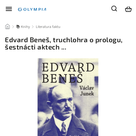
/
📚 Knihy
/
Literatura faktu
/
Edvard Beneš, truchlohra o prologu,
šestnácti aktech ...