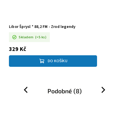
Libor Šprysl * 88,2 FM - Zrod legendy
Skladem
(>5 ks)
329 Kč
DO KOŠÍKU
Podobné (8)
Previous
Next