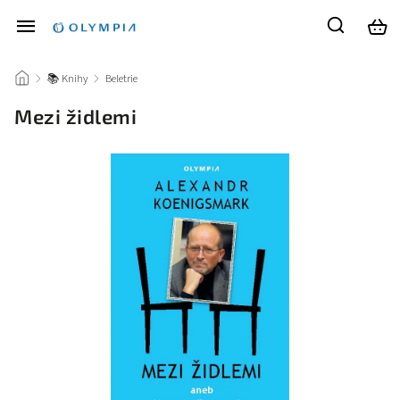
/
📚 Knihy
/
Beletrie
/
Mezi židlemi