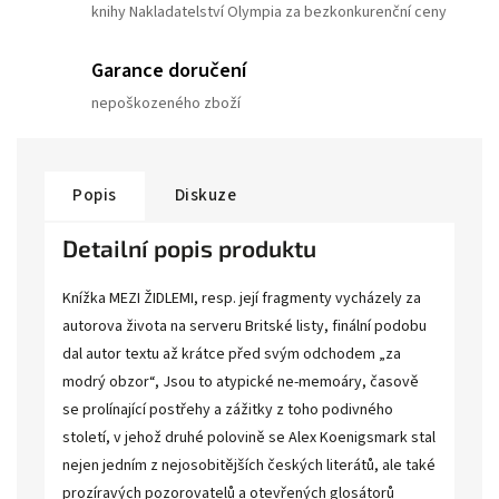
knihy Nakladatelství Olympia za bezkonkurenční ceny
Garance doručení
nepoškozeného zboží
Popis
Diskuze
Detailní popis produktu
Knížka MEZI ŽIDLEMI, resp. její fragmenty vycházely za
autorova života na serveru Britské listy, ﬁnální podobu
dal autor textu až krátce před svým odchodem „za
modrý obzor“, Jsou to atypické ne-memoáry, časově
se prolínající postřehy a zážitky z toho podivného
století, v jehož druhé polovině se Alex Koenigsmark stal
nejen jedním z nejosobitějších českých literátů, ale také
prozíravých pozorovatelů a otevřených glosátorů