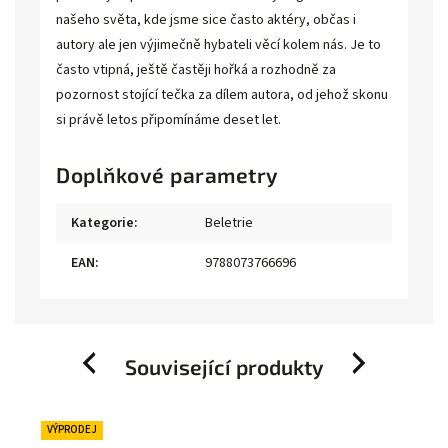
našeho světa, kde jsme sice často aktéry, občas i
autory ale jen výjimečně hybateli věcí kolem nás. Je to
často vtipná, ještě častěji hořká a rozhodně za
pozornost stojící tečka za dílem autora, od jehož skonu
si právě letos připomínáme deset let.
Doplňkové parametry
Kategorie
:
Beletrie
EAN
:
9788073766696
Související produkty
Previous
Next
VÝPRODEJ