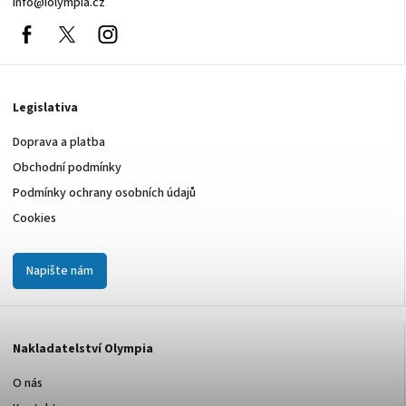
info
@
iolympia.cz
Facebook
nolympia61611
Instagram
Legislativa
Doprava a platba
Obchodní podmínky
Podmínky ochrany osobních údajů
Cookies
Napište nám
Nakladatelství Olympia
O nás