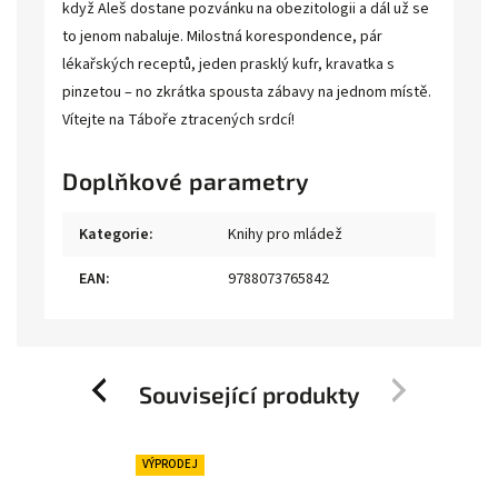
když Aleš dostane pozvánku na obezitologii a dál už se
to jenom nabaluje. Milostná korespondence, pár
lékařských receptů, jeden prasklý kufr, kravatka s
pinzetou – no zkrátka spousta zábavy na jednom místě.
Vítejte na Táboře ztracených srdcí!
Doplňkové parametry
Kategorie
:
Knihy pro mládež
EAN
:
9788073765842
Související produkty
Previous
Next
VÝPRODEJ