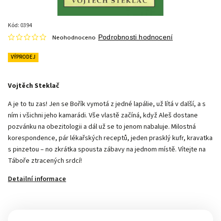
Kód:
0394
Neohodnoceno
Podrobnosti hodnocení
VÝPRODEJ
Vojtěch Steklač
A je to tu zas! Jen se Bořík vymotá z jedné lapálie, už lítá v další, a s
ním i všichni jeho kamarádi. Vše vlastě začíná, když Aleš dostane
pozvánku na obezitologii a dál už se to jenom nabaluje. Milostná
korespondence, pár lékařských receptů, jeden prasklý kufr, kravatka
s pinzetou – no zkrátka spousta zábavy na jednom místě. Vítejte na
Táboře ztracených srdcí!
Detailní informace