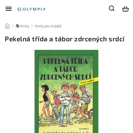
/
📚 Knihy
/
Knihy pro mládež
/
Pekelná třída a tábor zdrcených srdcí