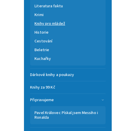
Literatura faktu
Krimi
Knihy pro mládež
Historie
Cestování
Beletrie
Kuchařky
Dárkové knihy a poukazy
Knihy za 99 Kč
Připravujeme
Pavel Královec Pískal jsem Messiho i
Ronalda