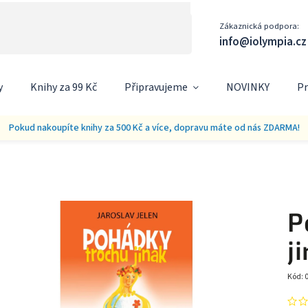
Zákaznická podpora:
info@iolympia.cz
y
Knihy za 99 Kč
Připravujeme
NOVINKY
Pr
Pokud nakoupíte knihy za 500 Kč a více, dopravu máte od nás ZDARMA!
P
j
Kód: