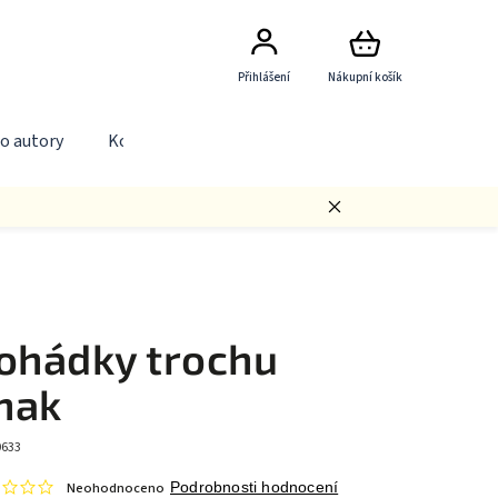
Přihlášení
Nákupní košík
o autory
Kontakty
ohádky trochu
inak
0633
Neohodnoceno
Podrobnosti hodnocení