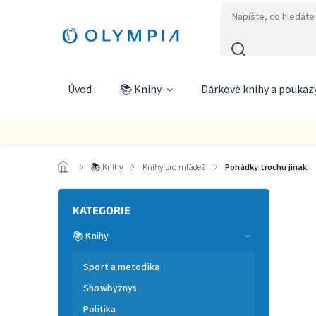
Úvod
📚 Knihy
Dárkové knihy a poukaz
/
📚 Knihy
/
Knihy pro mládež
/
Pohádky trochu jinak
KATEGORIE
📚 Knihy
Sport a metodika
Showbyznys
Politika