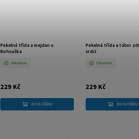
Pekelná třída a mejdan u
Pekelná třída a tábor z
Bohouška
srdcí
Skladem
Skladem
229 Kč
229 Kč
DO KOŠÍKU
DO KOŠÍKU