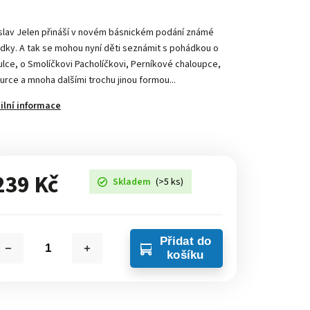
slav Jelen přináší v novém básnickém podání známé
dky. A tak se mohou nyní děti seznámit s pohádkou o
ulce, o Smolíčkovi Pacholíčkovi, Perníkové chaloupce,
urce a mnoha dalšími trochu jinou formou...
ilní informace
239 Kč
Skladem
(>5 ks)
Přidat do
košíku