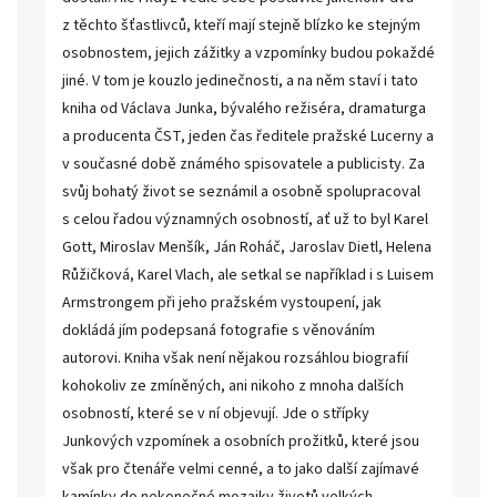
z těchto šťastlivců, kteří mají stejně blízko ke stejným
osobnostem, jejich zážitky a vzpomínky budou pokaždé
jiné. V tom je kouzlo jedinečnosti, a na něm staví i tato
kniha od Václava Junka, bývalého režiséra, dramaturga
a producenta ČST, jeden čas ředitele pražské Lucerny a
v současné době známého spisovatele a publicisty. Za
svůj bohatý život se seznámil a osobně spolupracoval
s celou řadou významných osobností, ať už to byl Karel
Gott, Miroslav Menšík, Ján Roháč, Jaroslav Dietl, Helena
Růžičková, Karel Vlach, ale setkal se například i s Luisem
Armstrongem při jeho pražském vystoupení, jak
dokládá jím podepsaná fotografie s věnováním
autorovi. Kniha však není nějakou rozsáhlou biografií
kohokoliv ze zmíněných, ani nikoho z mnoha dalších
osobností, které se v ní objevují. Jde o střípky
Junkových vzpomínek a osobních prožitků, které jsou
však pro čtenáře velmi cenné, a to jako další zajímavé