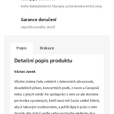
knihy Nakladatelství Olympia za bezkonkurenční ceny
Garance doručení
nepoškozeného zboží
Popis
Diskuze
Detailní popis produktu
Václav Junek
Všichni známe řadu celebrit z televizních obrazovek,
divadelních prken, koncertních podií, z novin a časopisů
nebo z jiných médií. Ke spolupráci s nimi se ale dostane
jen hrstka vyvolených, kteří musí mít často veliké štěstí,
aby k takovým osobnostem, a ještě lépe k práci s nimi
dostali. Ale i když vedle sebe postavíte jakékoliv dva