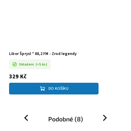
Libor Šprysl * 88,2 FM - Zrod legendy
Skladem
(>5 ks)
329 Kč
DO KOŠÍKU
Podobné (8)
Previous
Next