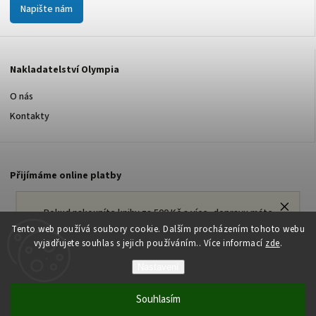
Napište nám
Nakladatelství Olympia
O nás
Kontakty
Přijímáme online platby
Pokud nakoupíte knihy za 500 Kč a více, dopravu máte
od nás ZDARMA!
Tento web používá soubory cookie. Dalším procházením tohoto webu
vyjadřujete souhlas s jejich používáním.. Více informací
zde
.
Nastavení
Copyright 2026
Nakladatelství Olympia s.r.o.
. Všechna práva
vyhrazena.
Souhlasím
Vytvořil
Shoptet
| Design
Shoptak.cz