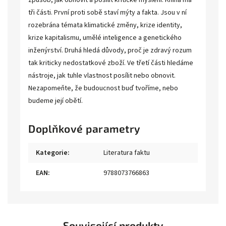
způsob, jak obnovit a posílit kritické myšlení. Kniha má
tři části. První proti sobě staví mýty a fakta. Jsou v ní
rozebrána témata klimatické změny, krize identity,
krize kapitalismu, umělé inteligence a genetického
inženýrství. Druhá hledá důvody, proč je zdravý rozum
tak kriticky nedostatkové zboží. Ve třetí části hledáme
nástroje, jak tuhle vlastnost posílit nebo obnovit.
Nezapomeňte, že budoucnost buď tvoříme, nebo
budeme její obětí.
Doplňkové parametry
Kategorie
:
Literatura faktu
EAN
:
9788073766863
Související produkty