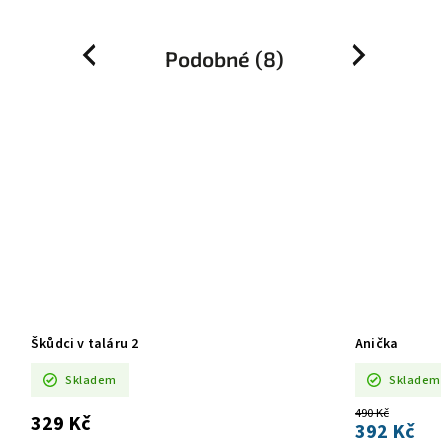
Podobné (8)
Previous
Next
Škůdci v taláru 2
Anička
Skladem
Skladem
490 Kč
329 Kč
392 Kč