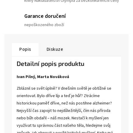
knihy Nakladatelství Olympia za bezkonkurenční ceny
Garance doručení
nepoškozeného zboží
Popis
Diskuze
Detailní popis produktu
Ivan Pilný, Marta Nováková
Zbláznil se svět úplně? V dnešním světě je obtížné se
orientovat. Bylo dříve líp a teď je hůř? Ztrácíme
historickou paměť dříve, než nás postihne alzheimer?
Nejvyšší čas zapojit to nejdůležitější, čím nás příroda
nebo bůh obdařil – náš mozek. Nestačí k myšlení jen
využívat tu správnou část našeho těla, hledejme svůj