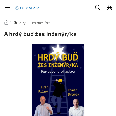
/
📚 Knihy
/
Literatura faktu
/
A hrdý buď žes inženýr/ka