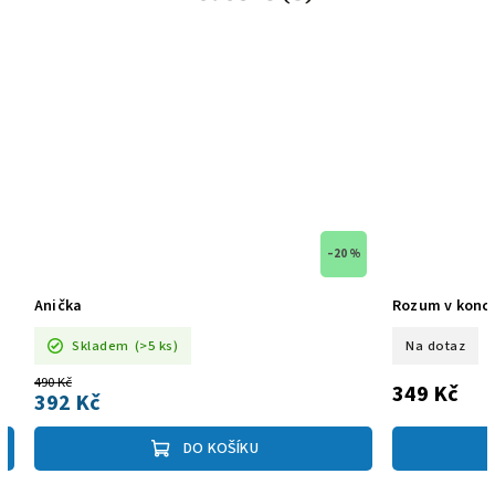
–20 %
Anička
Rozum v konc
Skladem
(>5 ks)
Na dotaz
490 Kč
349 Kč
392 Kč
DO KOŠÍKU