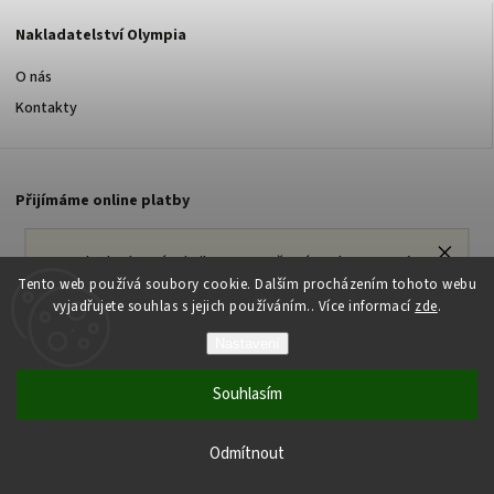
Nakladatelství Olympia
O nás
Kontakty
Přijímáme online platby
Pokud nakoupíte knihy za 500 Kč a více, dopravu máte
od nás ZDARMA!
Tento web používá soubory cookie. Dalším procházením tohoto webu
vyjadřujete souhlas s jejich používáním.. Více informací
zde
.
Nastavení
Copyright 2026
Nakladatelství Olympia s.r.o.
. Všechna práva
vyhrazena.
Souhlasím
Vytvořil
Shoptet
| Design
Shoptak.cz
Vytvořil Shoptet
Odmítnout