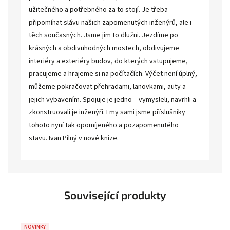
užitečného a potřebného za to stojí. Je třeba
připomínat slávu našich zapomenutých inženýrů, ale i
těch současných. Jsme jim to dlužni. Jezdíme po
krásných a obdivuhodných mostech, obdivujeme
interiéry a exteriéry budov, do kterých vstupujeme,
pracujeme a hrajeme si na počítačích. Výčet není úplný,
můžeme pokračovat přehradami, lanovkami, auty a
jejich vybavením. Spojuje je jedno – vymysleli, navrhli a
zkonstruovali je inženýři. I my sami jsme příslušníky
tohoto nyní tak opomíjeného a pozapomenutého
stavu. Ivan Pilný v nové knize.
Související produkty
NOVINKY