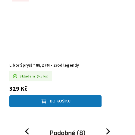
Libor Šprysl * 88,2 FM - Zrod legendy
Skladem
(>5 ks)
329 Kč
DO KOŠÍKU
Podobné (8)
Previous
Next